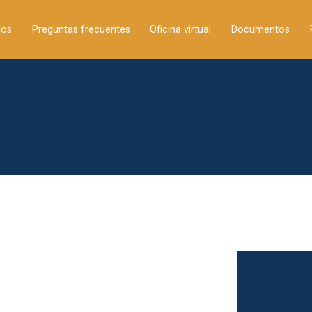
La Iglesia y la protecció
Conferencia Episcopal Española
dos
Preguntas frecuentes
Oficina virtual
Documentos